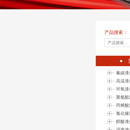
产品搜索：
氟碳漆
高温漆
环氧漆
聚氨酯
丙烯酸
氯化橡
醇酸漆
沥青漆